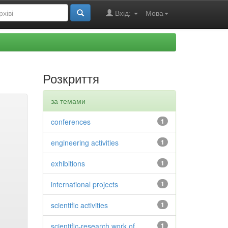
Вхід:
Мова
Розкриття
за темами
conferences
1
engineering activities
1
exhibitions
1
international projects
1
scientific activities
1
scientific-research work of
1