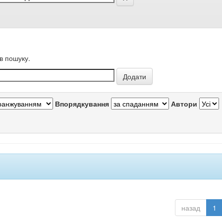
в пошуку.
Впорядкування
Автори
назад
1