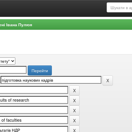
ені Івана Пулюя