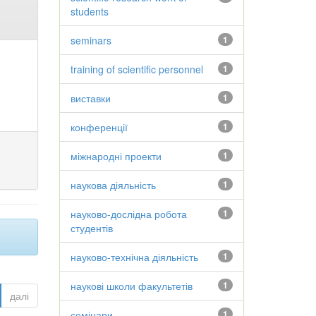
students
seminars
1
training of scientific personnel
1
виставки
1
конференції
1
міжнародні проекти
1
наукова діяльність
1
науково-дослідна робота
1
студентів
науково-технічна діяльність
1
наукові школи факультетів
1
далі
семінари
1