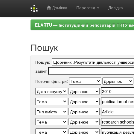
Домівка
Перегляд
Довідка
Skip
ELARTU — Інституційний репозитарій ТНТУ ім
navigation
Пошук
Пошук:
запит
Поточні фільтри: