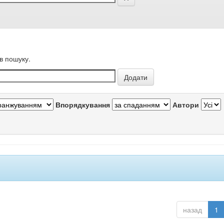
в пошуку.
Впорядкування
Автори
назад
1