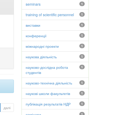
seminars
1
training of scientific personnel
1
виставки
1
конференції
1
міжнародні проекти
1
наукова діяльність
1
науково-дослідна робота
1
студентів
науково-технічна діяльність
1
наукові школи факультетів
1
публікація результатів НДР
1
далі
семінари
1