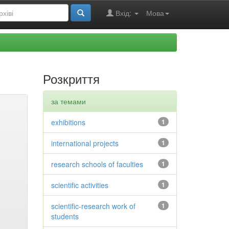
Вхід:
Мова
Розкриття
за темами
exhibitions
1
international projects
1
research schools of faculties
1
scientific activities
1
scientific-research work of
1
students