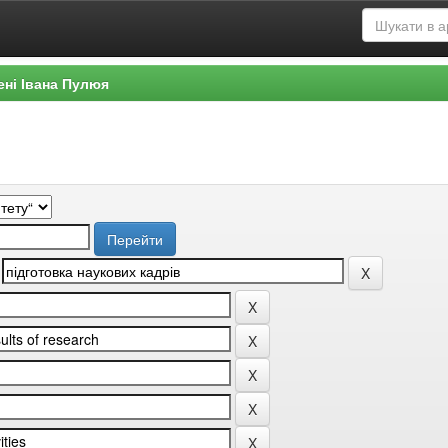
ені Івана Пулюя