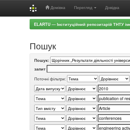
Домівка
Перегляд
Довідка
Skip
ELARTU — Інституційний репозитарій ТНТУ ім
navigation
Пошук
Пошук:
запит
Поточні фільтри: