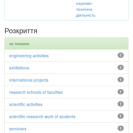
науково-
технічна
діяльність
Розкриття
за темами
engineering activities
1
exhibitions
1
international projects
1
research schools of faculties
1
scientific activities
1
scientific-research work of students
1
seminars
1