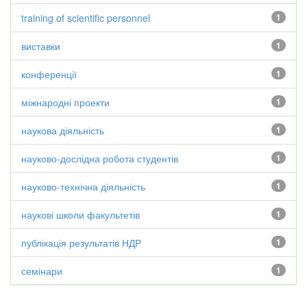
training of scientific personnel
1
виставки
1
конференції
1
міжнародні проекти
1
наукова діяльність
1
науково-дослідна робота студентів
1
науково-технічна діяльність
1
наукові школи факультетів
1
публікація результатів НДР
1
семінари
1