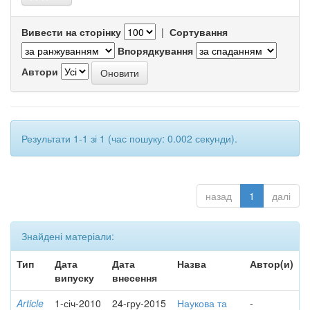
Вивести на сторінку
|
Сортування
Впорядкування
Автори
Результати 1-1 зі 1 (час пошуку: 0.002 секунди).
назад
1
далі
Знайдені матеріали:
Тип
Дата
Дата
Назва
Автор(и)
випуску
внесення
Article
1-січ-2010
24-гру-2015
Наукова та
-