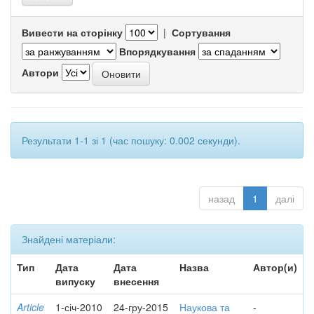
Вивести на сторінку
|
Сортування
Впорядкування
Автори
Результати 1-1 зі 1 (час пошуку: 0.002 секунди).
назад
1
далі
Знайдені матеріали:
Тип
Дата
Дата
Назва
Автор(и)
випуску
внесення
Article
1-січ-2010
24-гру-2015
Наукова та
-