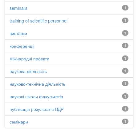
seminars
1
training of scientific personnel
1
виставки
1
конференції
1
міжнародні проекти
1
наукова діяльність
1
науково-технічна діяльність
1
наукові школи факультетів
1
публікація результатів НДР
1
семінари
1