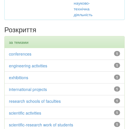
науково-
технічна
діяльність
Розкриття
за темами
conferences
1
engineering activities
1
exhibitions
1
international projects
1
research schools of faculties
1
scientific activities
1
scientific-research work of students
1