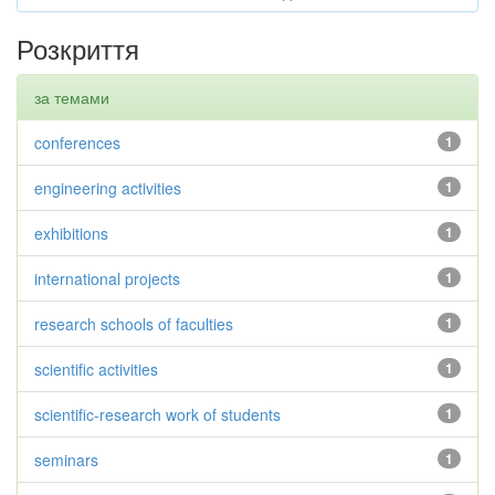
Розкриття
за темами
conferences
1
engineering activities
1
exhibitions
1
international projects
1
research schools of faculties
1
scientific activities
1
scientific-research work of students
1
seminars
1