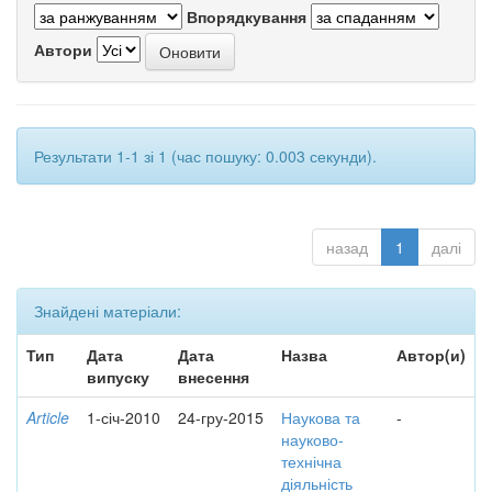
Впорядкування
Автори
Результати 1-1 зі 1 (час пошуку: 0.003 секунди).
назад
1
далі
Знайдені матеріали:
Тип
Дата
Дата
Назва
Автор(и)
випуску
внесення
Article
1-січ-2010
24-гру-2015
Наукова та
-
науково-
технічна
діяльність