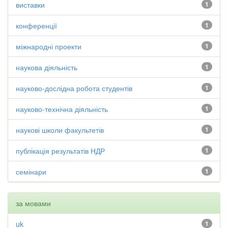
виставки
1
конференції
1
міжнародні проекти
1
наукова діяльність
1
науково-дослідна робота студентів
1
науково-технічна діяльність
1
наукові школи факультетів
1
публікація результатів НДР
1
семінари
1
за мовами
uk
1