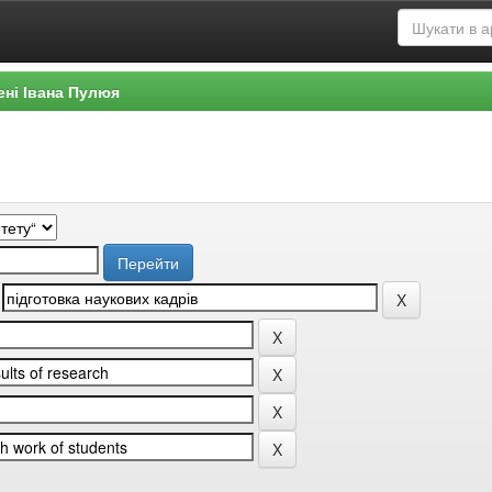
ені Івана Пулюя