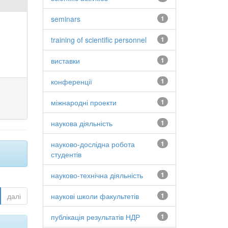
seminars
1
training of scientific personnel
1
виставки
1
конференції
1
міжнародні проекти
1
наукова діяльність
1
науково-дослідна робота
1
студентів
науково-технічна діяльність
1
далі
наукові школи факультетів
1
публікація результатів НДР
1