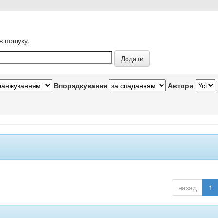
в пошуку.
Впорядкування
Автори
назад
1