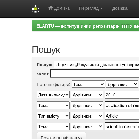
Домівка
Перегляд
Довідка
Skip
ELARTU — Інституційний репозитарій ТНТУ ім
navigation
Пошук
Пошук:
запит
Поточні фільтри:
Почати новий пошук