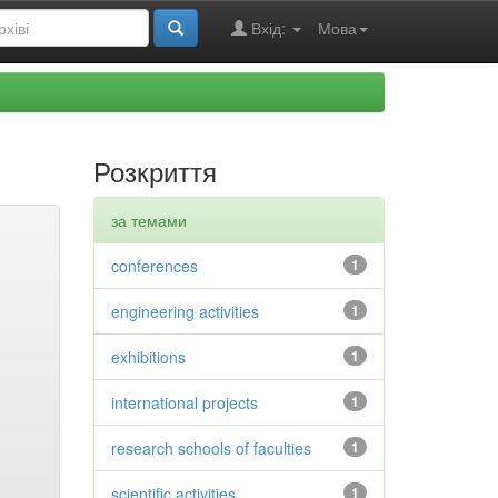
Вхід:
Мова
Розкриття
за темами
conferences
1
engineering activities
1
exhibitions
1
international projects
1
research schools of faculties
1
scientific activities
1