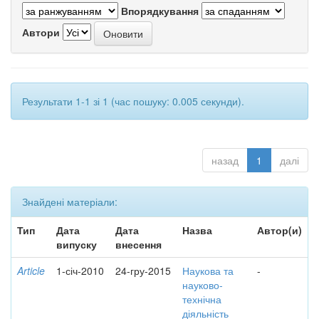
Впорядкування
Автори
Результати 1-1 зі 1 (час пошуку: 0.005 секунди).
назад
1
далі
Знайдені матеріали:
Тип
Дата
Дата
Назва
Автор(и)
випуску
внесення
Article
1-січ-2010
24-гру-2015
Наукова та
-
науково-
технічна
діяльність