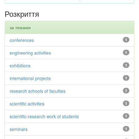
Розкриття
за темами
conferences
1
engineering activities
1
exhibitions
1
international projects
1
research schools of faculties
1
scientific activities
1
scientific-research work of students
1
seminars
1