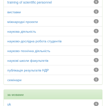
training of scientific personnel
1
виставки
1
міжнародні проекти
1
наукова діяльність
1
науково-дослідна робота студентів
1
науково-технічна діяльність
1
наукові школи факультетів
1
публікація результатів НДР
1
семінари
1
за мовами
uk
1