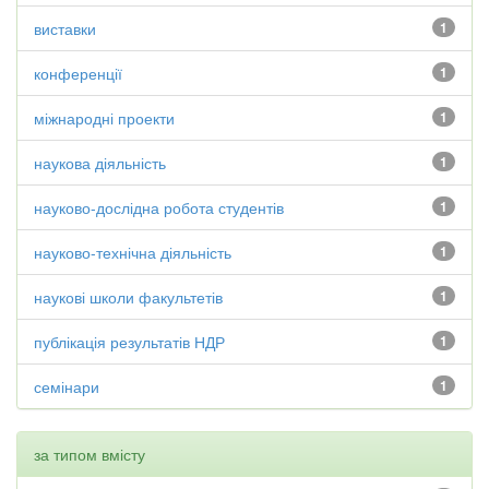
виставки
1
конференції
1
міжнародні проекти
1
наукова діяльність
1
науково-дослідна робота студентів
1
науково-технічна діяльність
1
наукові школи факультетів
1
публікація результатів НДР
1
семінари
1
за типом вмісту