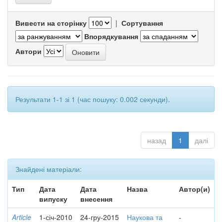
Вивести на сторінку
|
Сортування
Впорядкування
Автори
Результати 1-1 зі 1 (час пошуку: 0.002 секунди).
назад
1
далі
Знайдені матеріали:
Тип
Дата
Дата
Назва
Автор(и)
випуску
внесення
Article
1-січ-2010
24-гру-2015
Наукова та
-