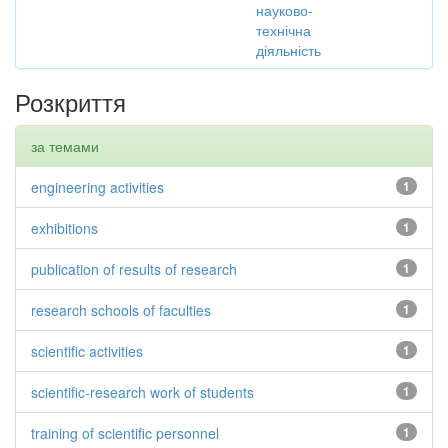
науково-
технічна
діяльність
Розкриття
за темами
engineering activities
1
exhibitions
1
publication of results of research
1
research schools of faculties
1
scientific activities
1
scientific-research work of students
1
training of scientific personnel
1