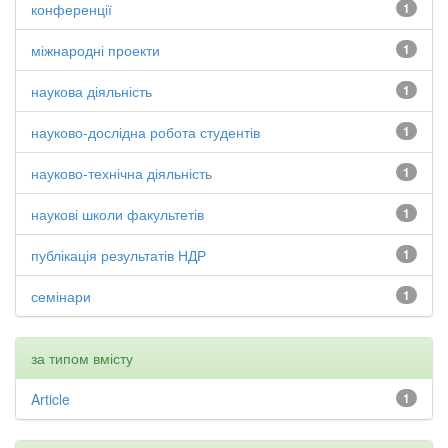
конференції
1
міжнародні проекти
1
наукова діяльність
1
науково-дослідна робота студентів
1
науково-технічна діяльність
1
наукові школи факультетів
1
публікація результатів НДР
1
семінари
1
за типом вмісту
Article
1