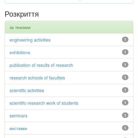
Розкриття
за темами
engineering activities
1
exhibitions
1
publication of results of research
1
research schools of faculties
1
scientific activities
1
scientific-research work of students
1
seminars
1
виставки
1