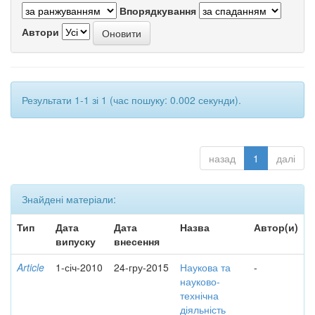
Впорядкування
Автори
Результати 1-1 зі 1 (час пошуку: 0.002 секунди).
назад
1
далі
Знайдені матеріали:
Тип
Дата
Дата
Назва
Автор(и)
випуску
внесення
Article
1-січ-2010
24-гру-2015
Наукова та
-
науково-
технічна
діяльність