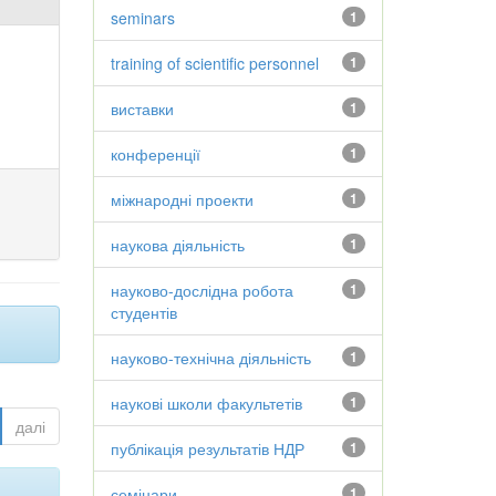
seminars
1
training of scientific personnel
1
виставки
1
конференції
1
міжнародні проекти
1
наукова діяльність
1
науково-дослідна робота
1
студентів
науково-технічна діяльність
1
наукові школи факультетів
1
далі
публікація результатів НДР
1
семінари
1