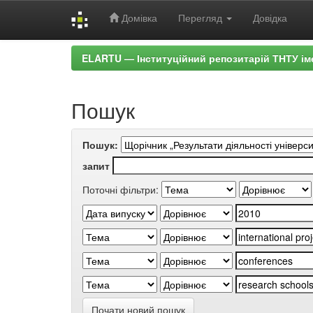
Домівка
Перегляд
Довідка
Skip
ELARTU — Інституційний репозитарій ТНТУ ім
navigation
Пошук
Пошук:
запит
Поточні фільтри:
Почати новий пошук