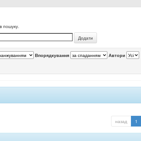
в пошуку.
Впорядкування
Автори
назад
1