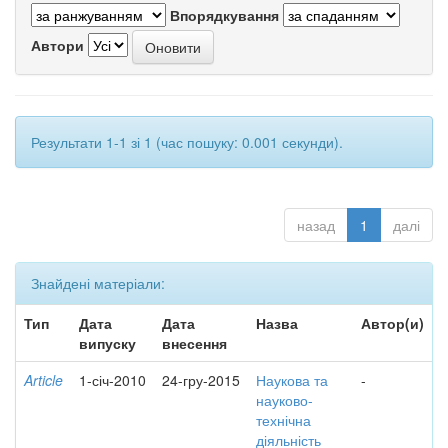
Впорядкування
Автори
Результати 1-1 зі 1 (час пошуку: 0.001 секунди).
назад
1
далі
Знайдені матеріали:
Тип
Дата
Дата
Назва
Автор(и)
випуску
внесення
Article
1-січ-2010
24-гру-2015
Наукова та
-
науково-
технічна
діяльність