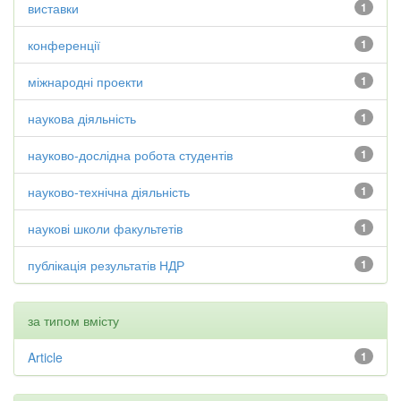
виставки
1
конференції
1
міжнародні проекти
1
наукова діяльність
1
науково-дослідна робота студентів
1
науково-технічна діяльність
1
наукові школи факультетів
1
публікація результатів НДР
1
за типом вмісту
Article
1