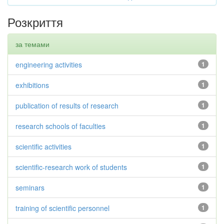
Розкриття
за темами
engineering activities
1
exhibitions
1
publication of results of research
1
research schools of faculties
1
scientific activities
1
scientific-research work of students
1
seminars
1
training of scientific personnel
1