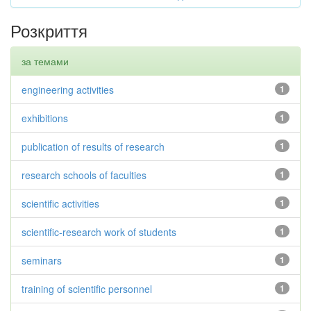
Розкриття
за темами
engineering activities
1
exhibitions
1
publication of results of research
1
research schools of faculties
1
scientific activities
1
scientific-research work of students
1
seminars
1
training of scientific personnel
1