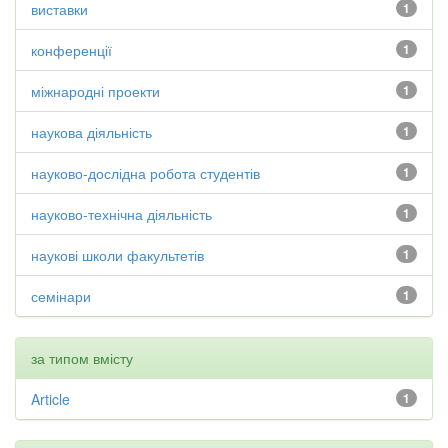
виставки
1
конференції
1
міжнародні проекти
1
наукова діяльність
1
науково-дослідна робота студентів
1
науково-технічна діяльність
1
наукові школи факультетів
1
семінари
1
за типом вмісту
Article
1