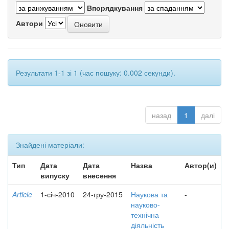
Впорядкування
Автори
Результати 1-1 зі 1 (час пошуку: 0.002 секунди).
назад
1
далі
Знайдені матеріали:
Тип
Дата
Дата
Назва
Автор(и)
випуску
внесення
Article
1-січ-2010
24-гру-2015
Наукова та
-
науково-
технічна
діяльність