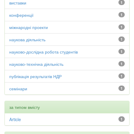
виставки
1
конференції
1
міжнародні проекти
1
наукова діяльність
1
науково-дослідна робота студентів
1
науково-технічна діяльність
1
публікація результатів НДР
1
семінари
1
за типом вмісту
Article
1