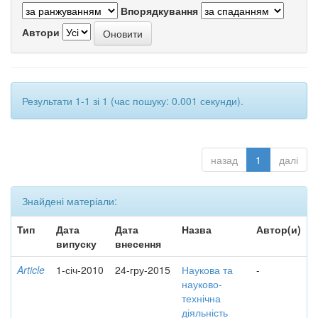
Впорядкування
Автори
Результати 1-1 зі 1 (час пошуку: 0.001 секунди).
назад
1
далі
Знайдені матеріали:
Тип
Дата
Дата
Назва
Автор(и)
випуску
внесення
Article
1-січ-2010
24-гру-2015
Наукова та
-
науково-
технічна
діяльність