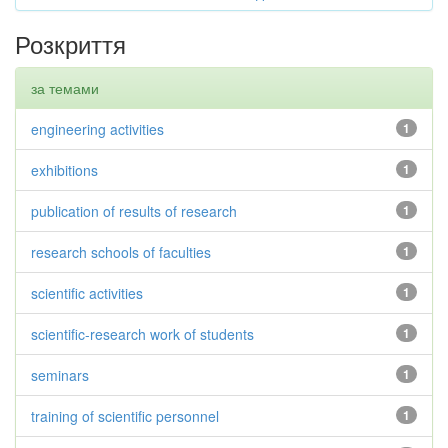
Розкриття
за темами
engineering activities
1
exhibitions
1
publication of results of research
1
research schools of faculties
1
scientific activities
1
scientific-research work of students
1
seminars
1
training of scientific personnel
1