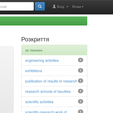
Вхід:
Мова
Розкриття
за темами
engineering activities
1
exhibitions
1
publication of results of research
1
research schools of faculties
1
scientific activities
1
scientific-research work of
1