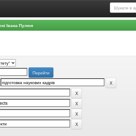
ені Івана Пулюя