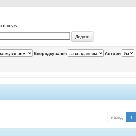
в пошуку.
Впорядкування
Автори
назад
1