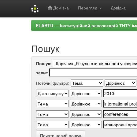
Домівка
Перегляд
Довідка
Skip
ELARTU — Інституційний репозитарій ТНТУ ім
navigation
Пошук
Пошук:
запит
Поточні фільтри:
Почати новий пошук