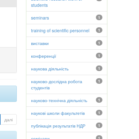
students
seminars
1
training of scientific personnel
1
виставки
1
конференції
1
наукова діяльність
1
науково-дослідна робота
1
студентів
науково-технічна діяльність
1
наукові школи факультетів
1
далі
публікація результатів НДР
1
семінари
1