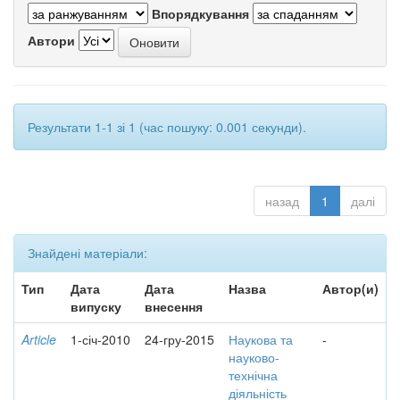
Впорядкування
Автори
Результати 1-1 зі 1 (час пошуку: 0.001 секунди).
назад
1
далі
Знайдені матеріали:
Тип
Дата
Дата
Назва
Автор(и)
випуску
внесення
Article
1-січ-2010
24-гру-2015
Наукова та
-
науково-
технічна
діяльність