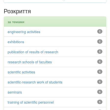
Розкриття
за темами
engineering activities
1
exhibitions
1
publication of results of research
1
research schools of faculties
1
scientific activities
1
scientific-research work of students
1
seminars
1
training of scientific personnel
1