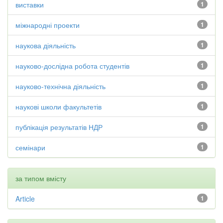
виставки
1
міжнародні проекти
1
наукова діяльність
1
науково-дослідна робота студентів
1
науково-технічна діяльність
1
наукові школи факультетів
1
публікація результатів НДР
1
семінари
1
за типом вмісту
Article
1