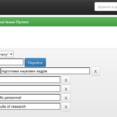
ені Івана Пулюя