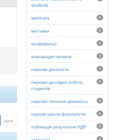
students
seminars
1
виставки
1
конференції
1
міжнародні проекти
1
наукова діяльність
1
науково-дослідна робота
1
студентів
науково-технічна діяльність
1
наукові школи факультетів
1
далі
публікація результатів НДР
1
семінари
1