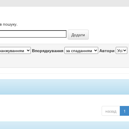
в пошуку.
Впорядкування
Автори
назад
1