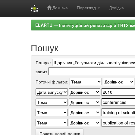
Домівка
Перегляд
Довідка
Skip
ELARTU — Інституційний репозитарій ТНТУ ім
navigation
Пошук
Пошук:
запит
Поточні фільтри:
Почати новий пошук