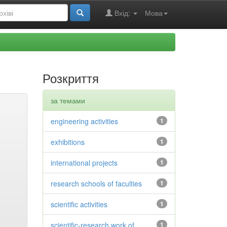
Вхід:
Мова
Розкриття
за темами
engineering activities
1
exhibitions
1
international projects
1
research schools of faculties
1
scientific activities
1
scientific-research work of
1