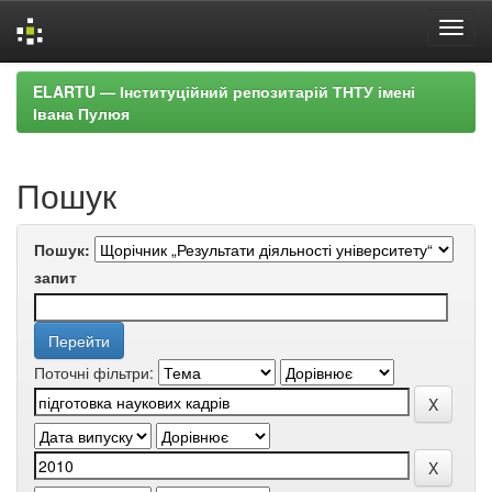
Skip
ELARTU — Інституційний репозитарій ТНТУ імені
navigation
Івана Пулюя
Пошук
Пошук:
запит
Поточні фільтри: