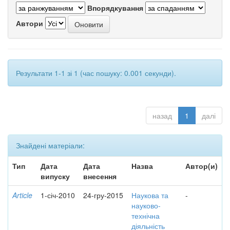
Впорядкування
Автори
Результати 1-1 зі 1 (час пошуку: 0.001 секунди).
назад
1
далі
Знайдені матеріали:
Тип
Дата
Дата
Назва
Автор(и)
випуску
внесення
Article
1-січ-2010
24-гру-2015
Наукова та
-
науково-
технічна
діяльність