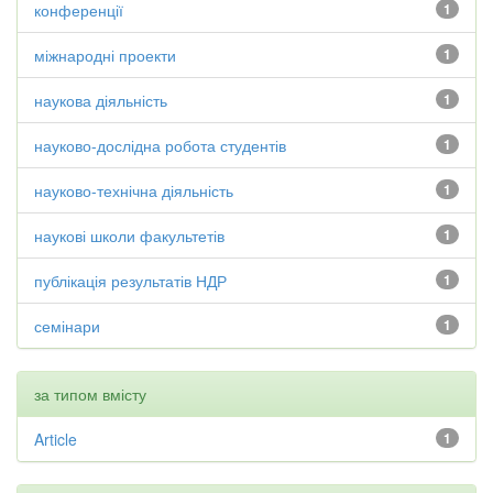
конференції
1
міжнародні проекти
1
наукова діяльність
1
науково-дослідна робота студентів
1
науково-технічна діяльність
1
наукові школи факультетів
1
публікація результатів НДР
1
семінари
1
за типом вмісту
Article
1