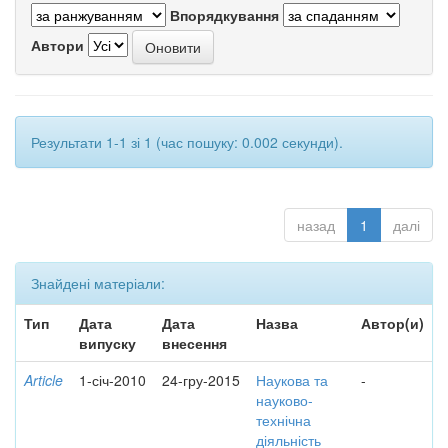
Впорядкування
Автори
Результати 1-1 зі 1 (час пошуку: 0.002 секунди).
назад
1
далі
Знайдені матеріали:
Тип
Дата
Дата
Назва
Автор(и)
випуску
внесення
Article
1-січ-2010
24-гру-2015
Наукова та
-
науково-
технічна
діяльність