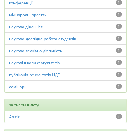
конференції
1
міжнародні проекти
1
наукова діяльність
1
науково-дослідна робота студентів
1
науково-технічна діяльність
1
наукові школи факультетів
1
публікація результатів НДР
1
семінари
1
за типом вмісту
Article
1