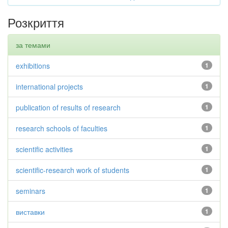
Розкриття
за темами
exhibitions
1
international projects
1
publication of results of research
1
research schools of faculties
1
scientific activities
1
scientific-research work of students
1
seminars
1
виставки
1