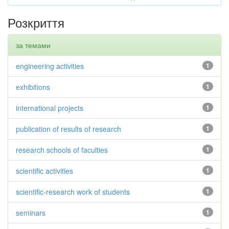
Розкриття
за темами
engineering activities
1
exhibitions
1
international projects
1
publication of results of research
1
research schools of faculties
1
scientific activities
1
scientific-research work of students
1
seminars
1