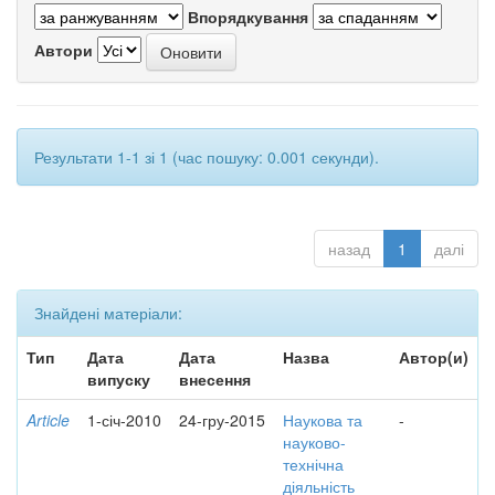
Впорядкування
Автори
Результати 1-1 зі 1 (час пошуку: 0.001 секунди).
назад
1
далі
Знайдені матеріали:
Тип
Дата
Дата
Назва
Автор(и)
випуску
внесення
Article
1-січ-2010
24-гру-2015
Наукова та
-
науково-
технічна
діяльність