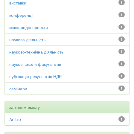
виставки
1
конференції
1
міжнародні проекти
1
наукова діяльність
1
науково-технічна діяльність
1
наукові школи факультетів
1
публікація результатів НДР
1
семінари
1
за типом вмісту
Article
1