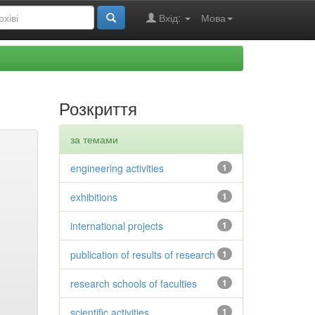
Вхід:
Мова
Розкриття
за темами
engineering activities
1
exhibitions
1
international projects
1
publication of results of research
1
research schools of faculties
1
scientific activities
1