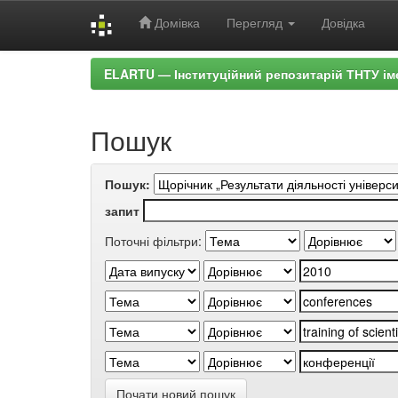
Домівка
Перегляд
Довідка
Skip
ELARTU — Інституційний репозитарій ТНТУ ім
navigation
Пошук
Пошук:
запит
Поточні фільтри:
Почати новий пошук