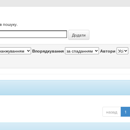
в пошуку.
Впорядкування
Автори
назад
1