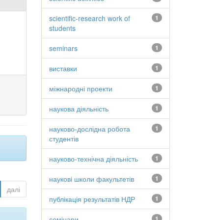
scientific-research work of
1
students
seminars
1
виставки
1
міжнародні проекти
1
наукова діяльність
1
науково-дослідна робота
1
студентів
науково-технічна діяльність
1
наукові школи факультетів
1
далі
публікація результатів НДР
1
семінари
1