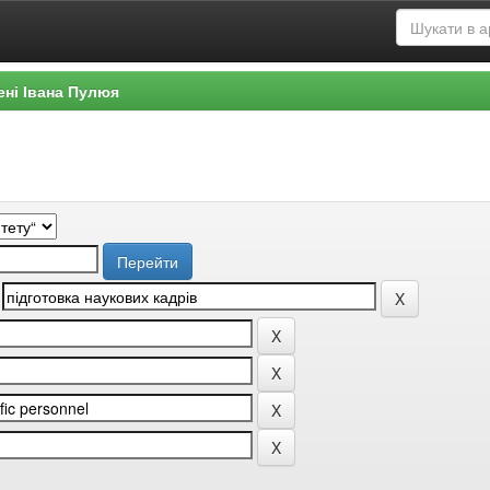
ені Івана Пулюя