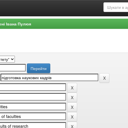
ені Івана Пулюя