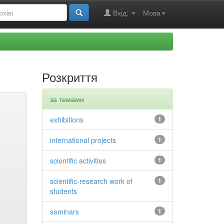
Вхід:
Мова
Розкриття
за темами
exhibitions
1
international projects
1
scientific activities
1
scientific-research work of
1
students
seminars
1