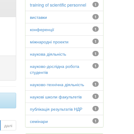
training of scientific personnel
1
виставки
1
конференції
1
міжнародні проекти
1
наукова діяльність
1
науково-дослідна робота
1
студентів
науково-технічна діяльність
1
наукові школи факультетів
1
публікація результатів НДР
1
семінари
1
далі