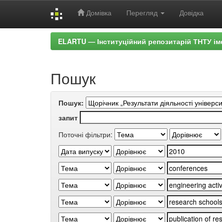
Домівка
Перегляд
Довідка
Skip
ELARTU — Інституційний репозитарій ТНТУ ім
navigation
Пошук
Пошук:
запит
Поточні фільтри: