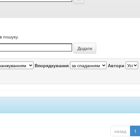
в пошуку.
Впорядкування
Автори
назад
1