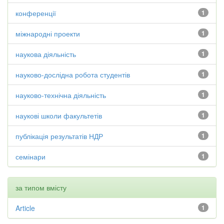
конференції
1
міжнародні проекти
1
наукова діяльність
1
науково-дослідна робота студентів
1
науково-технічна діяльність
1
наукові школи факультетів
1
публікація результатів НДР
1
семінари
1
за типом вмісту
Article
1