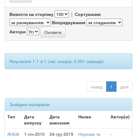
Вивести на сторінку
|
Сортування
Впорядкування
Автори
Результати 1-1 зі 1 (час пошуку: 0.001 секунди).
назад
1
далі
Знайдені матеріали:
Тип
Дата
Дата
Назва
Автор(и)
випуску
внесення
Article
1-січ-2010
24-гру-2015
Наукова та
-