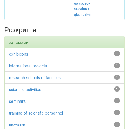
науково-
технічна
діяльність
Розкриття
за темами
exhibitions
1
international projects
1
research schools of faculties
1
scientific activities
1
seminars
1
training of scientific personnel
1
виставки
1