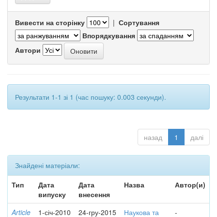
Вивести на сторінку
|
Сортування
Впорядкування
Автори
Результати 1-1 зі 1 (час пошуку: 0.003 секунди).
назад
1
далі
Знайдені матеріали:
Тип
Дата
Дата
Назва
Автор(и)
випуску
внесення
Article
1-січ-2010
24-гру-2015
Наукова та
-