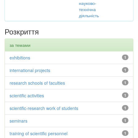
науково-
технічна
діяльність
Розкриття
за темами
exhibitions
1
international projects
1
research schools of faculties
1
scientific activities
1
scientific-research work of students
1
seminars
1
training of scientific personnel
1