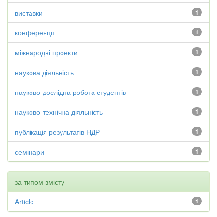
виставки
1
конференції
1
міжнародні проекти
1
наукова діяльність
1
науково-дослідна робота студентів
1
науково-технічна діяльність
1
публікація результатів НДР
1
семінари
1
за типом вмісту
Article
1