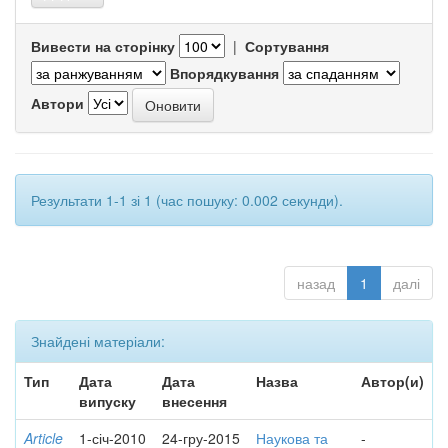
Вивести на сторінку
|
Сортування
Впорядкування
Автори
Результати 1-1 зі 1 (час пошуку: 0.002 секунди).
назад
1
далі
Знайдені матеріали:
Тип
Дата
Дата
Назва
Автор(и)
випуску
внесення
Article
1-січ-2010
24-гру-2015
Наукова та
-