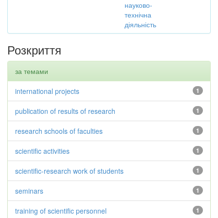
науково-
технічна
діяльність
Розкриття
за темами
international projects
1
publication of results of research
1
research schools of faculties
1
scientific activities
1
scientific-research work of students
1
seminars
1
training of scientific personnel
1