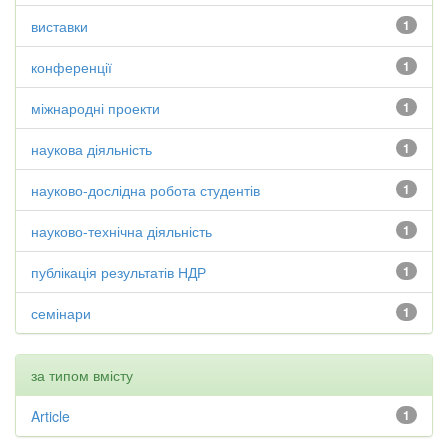
виставки
1
конференції
1
міжнародні проекти
1
наукова діяльність
1
науково-дослідна робота студентів
1
науково-технічна діяльність
1
публікація результатів НДР
1
семінари
1
за типом вмісту
Article
1