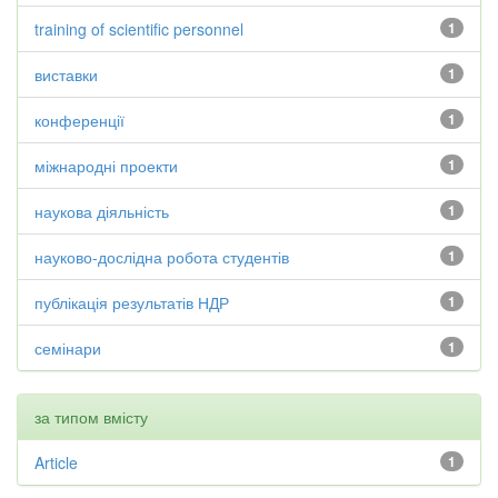
training of scientific personnel
1
виставки
1
конференції
1
міжнародні проекти
1
наукова діяльність
1
науково-дослідна робота студентів
1
публікація результатів НДР
1
семінари
1
за типом вмісту
Article
1