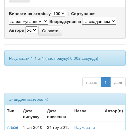
Вивести на сторінку
|
Сортування
Впорядкування
Автори
Результати 1-1 зі 1 (час пошуку: 0.002 секунди).
назад
1
далі
Знайдені матеріали:
Тип
Дата
Дата
Назва
Автор(и)
випуску
внесення
Article
1-січ-2010
24-гру-2015
Наукова та
-