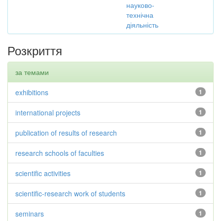
науково-
технічна
діяльність
Розкриття
за темами
exhibitions
1
international projects
1
publication of results of research
1
research schools of faculties
1
scientific activities
1
scientific-research work of students
1
seminars
1