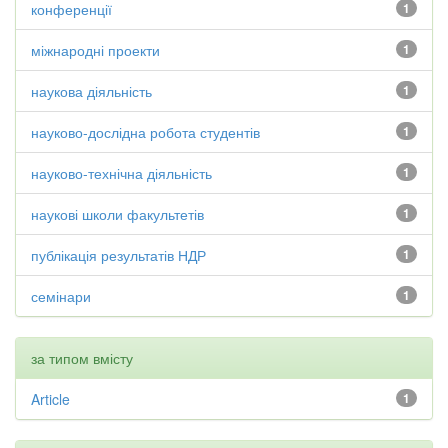
конференції
1
міжнародні проекти
1
наукова діяльність
1
науково-дослідна робота студентів
1
науково-технічна діяльність
1
наукові школи факультетів
1
публікація результатів НДР
1
семінари
1
за типом вмісту
Article
1