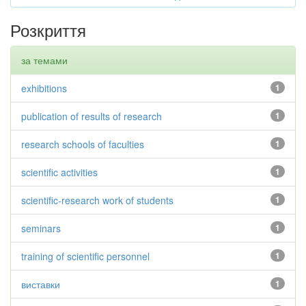
Розкриття
за темами
exhibitions
1
publication of results of research
1
research schools of faculties
1
scientific activities
1
scientific-research work of students
1
seminars
1
training of scientific personnel
1
виставки
1