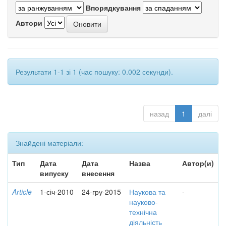
Впорядкування
Автори
Результати 1-1 зі 1 (час пошуку: 0.002 секунди).
назад
1
далі
Знайдені матеріали:
Тип
Дата
Дата
Назва
Автор(и)
випуску
внесення
Article
1-січ-2010
24-гру-2015
Наукова та
-
науково-
технічна
діяльність