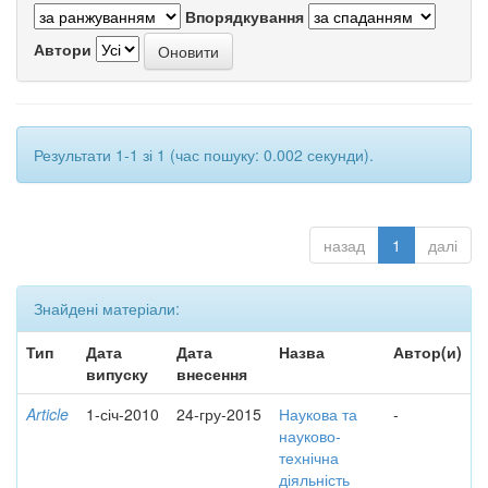
Впорядкування
Автори
Результати 1-1 зі 1 (час пошуку: 0.002 секунди).
назад
1
далі
Знайдені матеріали:
Тип
Дата
Дата
Назва
Автор(и)
випуску
внесення
Article
1-січ-2010
24-гру-2015
Наукова та
-
науково-
технічна
діяльність