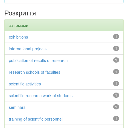
Розкриття
за темами
exhibitions
1
international projects
1
publication of results of research
1
research schools of faculties
1
scientific activities
1
scientific-research work of students
1
seminars
1
training of scientific personnel
1