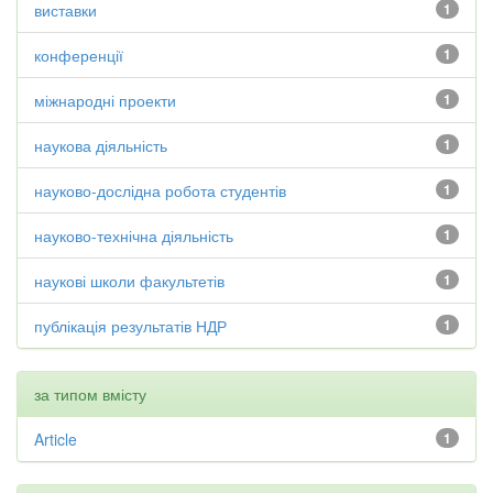
виставки
1
конференції
1
міжнародні проекти
1
наукова діяльність
1
науково-дослідна робота студентів
1
науково-технічна діяльність
1
наукові школи факультетів
1
публікація результатів НДР
1
за типом вмісту
Article
1