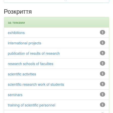
Розкриття
за темами
exhibitions
1
international projects
1
publication of results of research
1
research schools of faculties
1
scientific activities
1
scientific-research work of students
1
seminars
1
training of scientific personnel
1