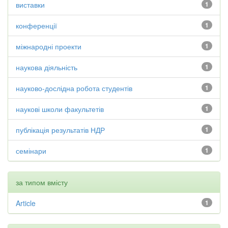
виставки
1
конференції
1
міжнародні проекти
1
наукова діяльність
1
науково-дослідна робота студентів
1
наукові школи факультетів
1
публікація результатів НДР
1
семінари
1
за типом вмісту
Article
1