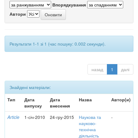
Впорядкування
Автори
Результати 1-1 зі 1 (час пошуку: 0.002 секунди).
назад
1
далі
Знайдені матеріали:
Тип
Дата
Дата
Назва
Автор(и)
випуску
внесення
Article
1-січ-2010
24-гру-2015
Наукова та
-
науково-
технічна
діяльність