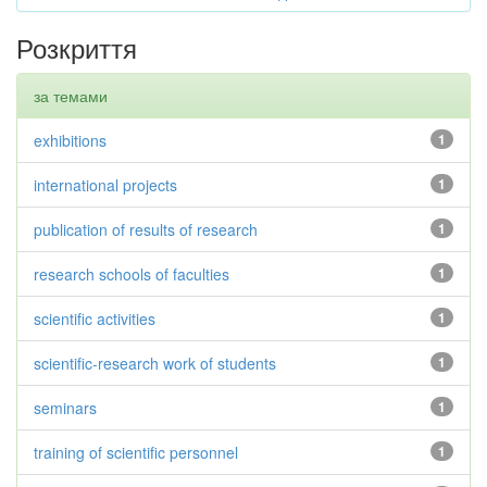
Розкриття
за темами
exhibitions
1
international projects
1
publication of results of research
1
research schools of faculties
1
scientific activities
1
scientific-research work of students
1
seminars
1
training of scientific personnel
1