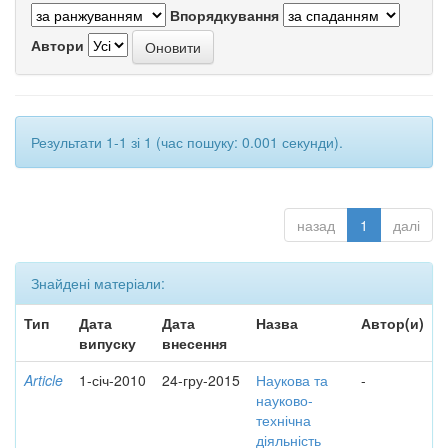
Впорядкування
Автори
Результати 1-1 зі 1 (час пошуку: 0.001 секунди).
назад
1
далі
Знайдені матеріали:
Тип
Дата
Дата
Назва
Автор(и)
випуску
внесення
Article
1-січ-2010
24-гру-2015
Наукова та
-
науково-
технічна
діяльність