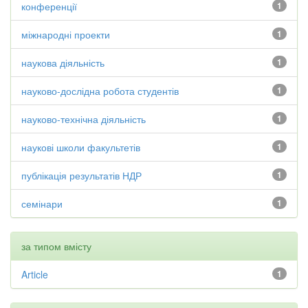
конференції
1
міжнародні проекти
1
наукова діяльність
1
науково-дослідна робота студентів
1
науково-технічна діяльність
1
наукові школи факультетів
1
публікація результатів НДР
1
семінари
1
за типом вмісту
Article
1