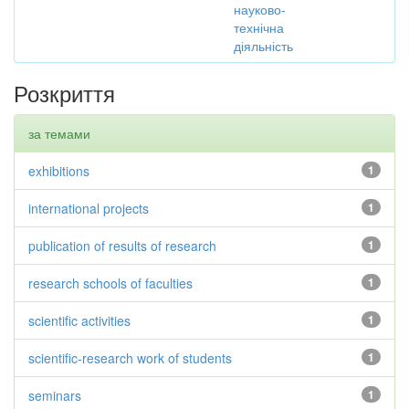
науково-
технічна
діяльність
Розкриття
за темами
exhibitions
1
international projects
1
publication of results of research
1
research schools of faculties
1
scientific activities
1
scientific-research work of students
1
seminars
1