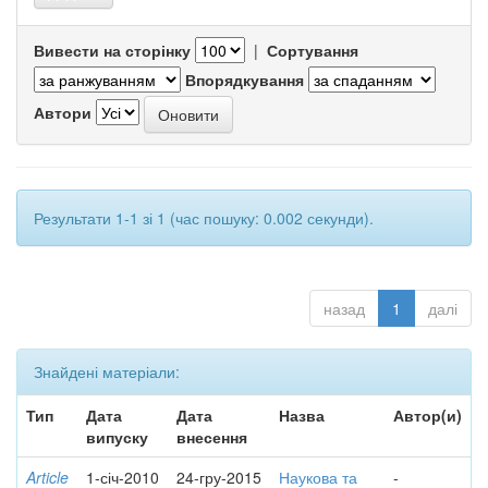
Вивести на сторінку
|
Сортування
Впорядкування
Автори
Результати 1-1 зі 1 (час пошуку: 0.002 секунди).
назад
1
далі
Знайдені матеріали:
Тип
Дата
Дата
Назва
Автор(и)
випуску
внесення
Article
1-січ-2010
24-гру-2015
Наукова та
-