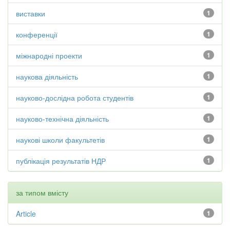
виставки
1
конференції
1
міжнародні проекти
1
наукова діяльність
1
науково-дослідна робота студентів
1
науково-технічна діяльність
1
наукові школи факультетів
1
публікація результатів НДР
1
за типом вмісту
Article
1