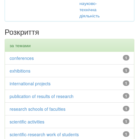
науково-
технічна
діяльність
Розкриття
за темами
conferences
1
exhibitions
1
international projects
1
publication of results of research
1
research schools of faculties
1
scientific activities
1
scientific-research work of students
1