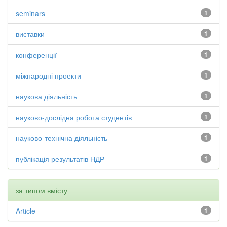
seminars
1
виставки
1
конференції
1
міжнародні проекти
1
наукова діяльність
1
науково-дослідна робота студентів
1
науково-технічна діяльність
1
публікація результатів НДР
1
за типом вмісту
Article
1