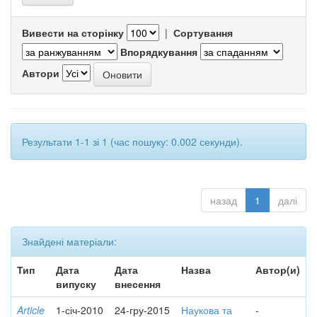
Вивести на сторінку
|
Сортування
Впорядкування
Автори
Результати 1-1 зі 1 (час пошуку: 0.002 секунди).
назад
1
далі
Знайдені матеріали:
Тип
Дата
Дата
Назва
Автор(и)
випуску
внесення
Article
1-січ-2010
24-гру-2015
Наукова та
-