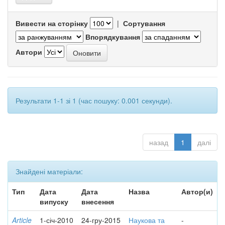
Вивести на сторінку
|
Сортування
Впорядкування
Автори
Результати 1-1 зі 1 (час пошуку: 0.001 секунди).
назад
1
далі
Знайдені матеріали:
Тип
Дата
Дата
Назва
Автор(и)
випуску
внесення
Article
1-січ-2010
24-гру-2015
Наукова та
-