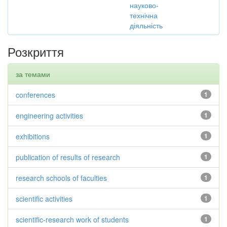
науково-
технічна
діяльність
Розкриття
за темами
conferences
1
engineering activities
1
exhibitions
1
publication of results of research
1
research schools of faculties
1
scientific activities
1
scientific-research work of students
1