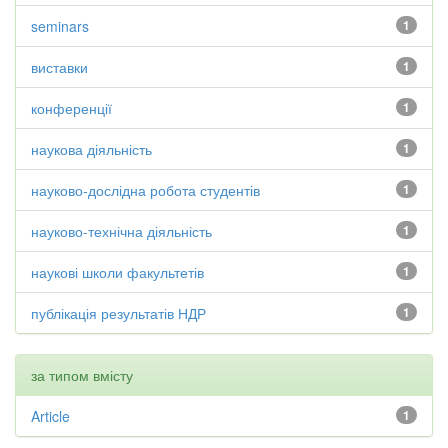
seminars
1
виставки
1
конференції
1
наукова діяльність
1
науково-дослідна робота студентів
1
науково-технічна діяльність
1
наукові школи факультетів
1
публікація результатів НДР
1
за типом вмісту
Article
1