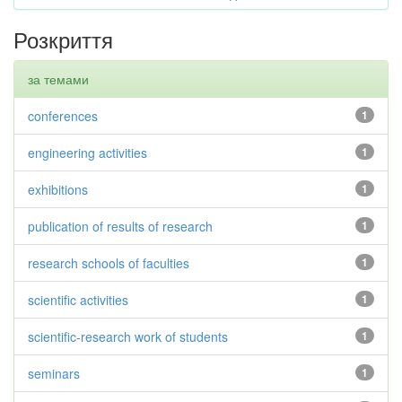
Розкриття
за темами
conferences
1
engineering activities
1
exhibitions
1
publication of results of research
1
research schools of faculties
1
scientific activities
1
scientific-research work of students
1
seminars
1