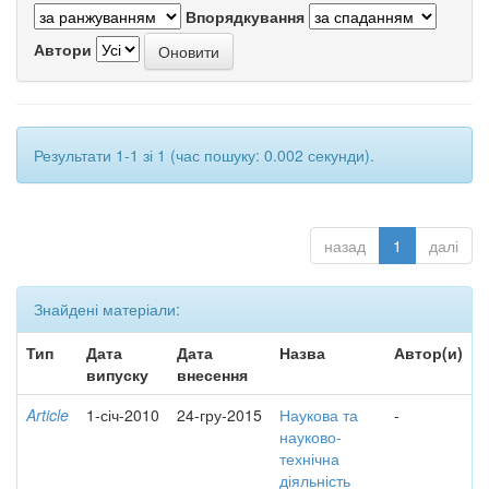
Впорядкування
Автори
Результати 1-1 зі 1 (час пошуку: 0.002 секунди).
назад
1
далі
Знайдені матеріали:
Тип
Дата
Дата
Назва
Автор(и)
випуску
внесення
Article
1-січ-2010
24-гру-2015
Наукова та
-
науково-
технічна
діяльність