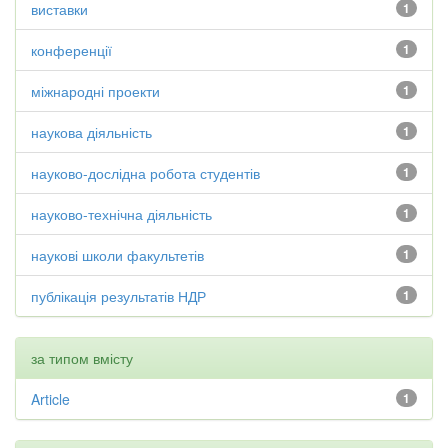
виставки
1
конференції
1
міжнародні проекти
1
наукова діяльність
1
науково-дослідна робота студентів
1
науково-технічна діяльність
1
наукові школи факультетів
1
публікація результатів НДР
1
за типом вмісту
Article
1