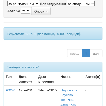
Впорядкування
Автори
Результати 1-1 зі 1 (час пошуку: 0.001 секунди).
назад
1
далі
Знайдені матеріали:
Тип
Дата
Дата
Назва
Автор(и)
випуску
внесення
Article
1-січ-2010
24-гру-2015
Наукова та
-
науково-
технічна
діяльність