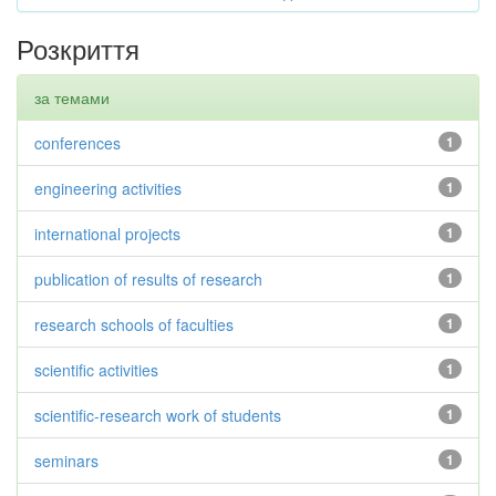
Розкриття
за темами
conferences
1
engineering activities
1
international projects
1
publication of results of research
1
research schools of faculties
1
scientific activities
1
scientific-research work of students
1
seminars
1