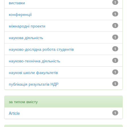
виставки
1
конференції
1
міжнародні проекти
1
наукова діяльність
1
науково-дослідна робота студентів
1
науково-технічна діяльність
1
наукові школи факультетів
1
публікація результатів НДР
1
за типом вмісту
Article
1