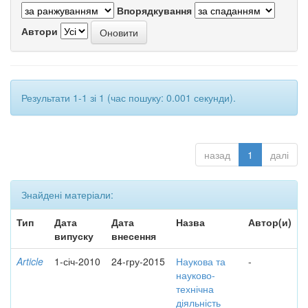
Впорядкування
Автори
Результати 1-1 зі 1 (час пошуку: 0.001 секунди).
назад
1
далі
Знайдені матеріали:
Тип
Дата
Дата
Назва
Автор(и)
випуску
внесення
Article
1-січ-2010
24-гру-2015
Наукова та
-
науково-
технічна
діяльність