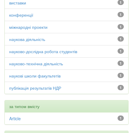
виставки
1
конференції
1
міжнародні проекти
1
наукова діяльність
1
науково-дослідна робота студентів
1
науково-технічна діяльність
1
наукові школи факультетів
1
публікація результатів НДР
1
за типом вмісту
Article
1