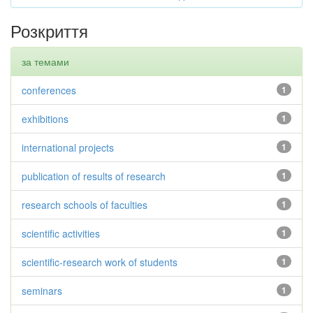
Розкриття
за темами
conferences
1
exhibitions
1
international projects
1
publication of results of research
1
research schools of faculties
1
scientific activities
1
scientific-research work of students
1
seminars
1