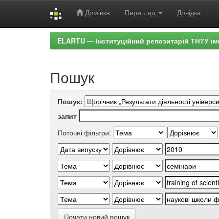
Домівка
Перегляд
Довідка
Skip
ELARTU — Інституційний репозитарій ТНТУ ім
navigation
Пошук
Пошук:
запит
Поточні фільтри:
Почати новий пошук