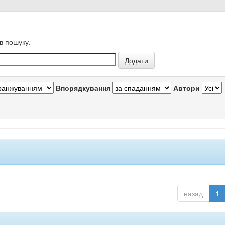
в пошуку.
Впорядкування
Автори
назад
1