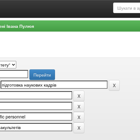
ені Івана Пулюя