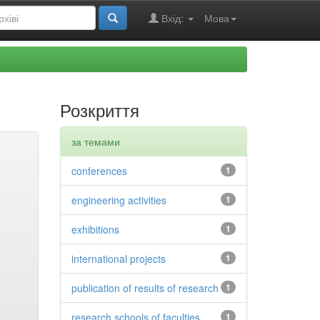
Вхід:
Мова
Розкриття
за темами
conferences
1
engineering activities
1
exhibitions
1
international projects
1
publication of results of research
1
research schools of faculties
1