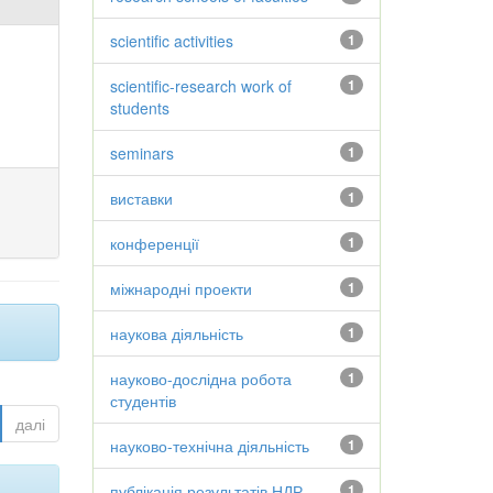
scientific activities
1
scientific-research work of
1
students
seminars
1
виставки
1
конференції
1
міжнародні проекти
1
наукова діяльність
1
науково-дослідна робота
1
студентів
далі
науково-технічна діяльність
1
публікація результатів НДР
1