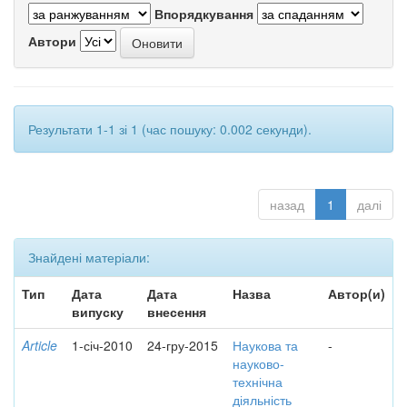
Впорядкування
Автори
Результати 1-1 зі 1 (час пошуку: 0.002 секунди).
назад
1
далі
Знайдені матеріали:
Тип
Дата
Дата
Назва
Автор(и)
випуску
внесення
Article
1-січ-2010
24-гру-2015
Наукова та
-
науково-
технічна
діяльність