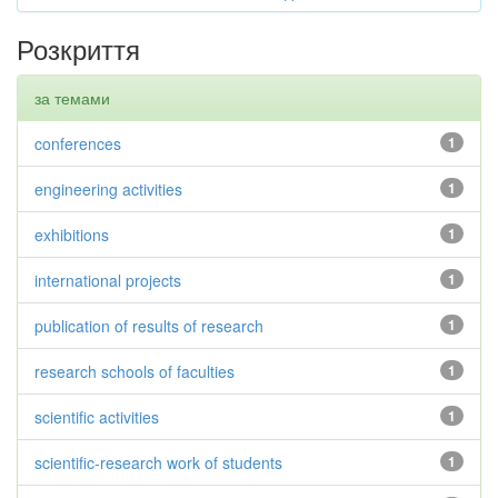
Розкриття
за темами
conferences
1
engineering activities
1
exhibitions
1
international projects
1
publication of results of research
1
research schools of faculties
1
scientific activities
1
scientific-research work of students
1