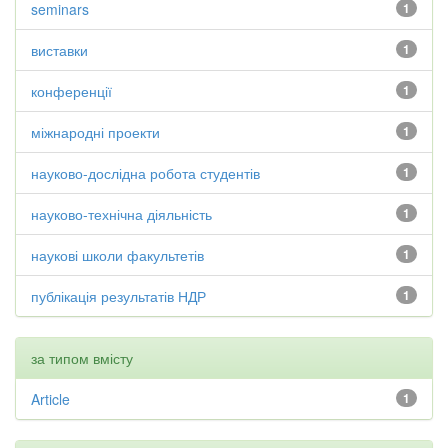
seminars
1
виставки
1
конференції
1
міжнародні проекти
1
науково-дослідна робота студентів
1
науково-технічна діяльність
1
наукові школи факультетів
1
публікація результатів НДР
1
за типом вмісту
Article
1