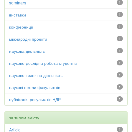
seminars
1
виставки
1
конференції
1
міжнародні проекти
1
наукова діяльність
1
науково-дослідна робота студентів
1
науково-технічна діяльність
1
наукові школи факультетів
1
публікація результатів НДР
1
за типом вмісту
Article
1