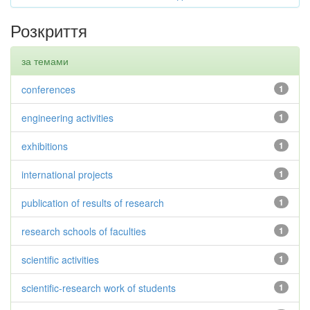
Розкриття
за темами
conferences
1
engineering activities
1
exhibitions
1
international projects
1
publication of results of research
1
research schools of faculties
1
scientific activities
1
scientific-research work of students
1