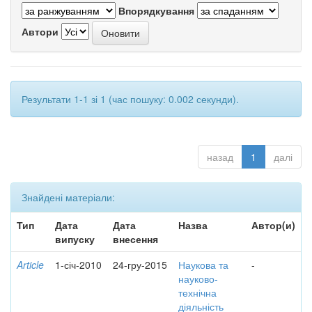
Впорядкування
Автори
Результати 1-1 зі 1 (час пошуку: 0.002 секунди).
назад
1
далі
Знайдені матеріали:
Тип
Дата
Дата
Назва
Автор(и)
випуску
внесення
Article
1-січ-2010
24-гру-2015
Наукова та
-
науково-
технічна
діяльність