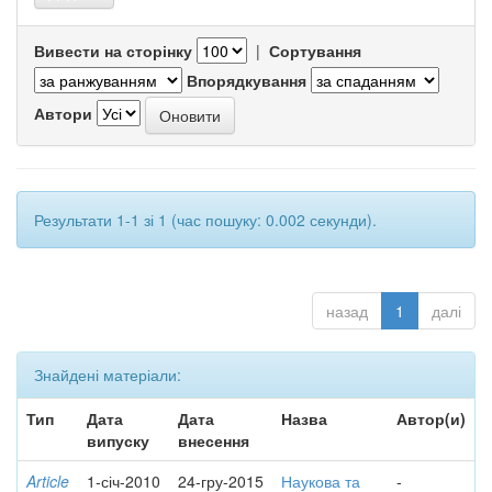
Вивести на сторінку
|
Сортування
Впорядкування
Автори
Результати 1-1 зі 1 (час пошуку: 0.002 секунди).
назад
1
далі
Знайдені матеріали:
Тип
Дата
Дата
Назва
Автор(и)
випуску
внесення
Article
1-січ-2010
24-гру-2015
Наукова та
-