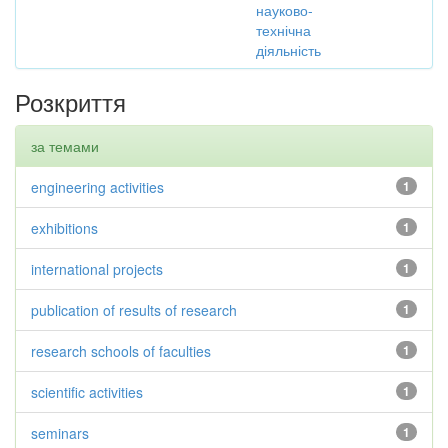
науково-
технічна
діяльність
Розкриття
за темами
engineering activities
1
exhibitions
1
international projects
1
publication of results of research
1
research schools of faculties
1
scientific activities
1
seminars
1