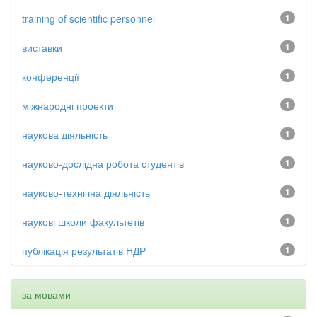
training of scientific personnel
1
виставки
1
конференції
1
міжнародні проекти
1
наукова діяльність
1
науково-дослідна робота студентів
1
науково-технічна діяльність
1
наукові школи факультетів
1
публікація результатів НДР
1
за мовами