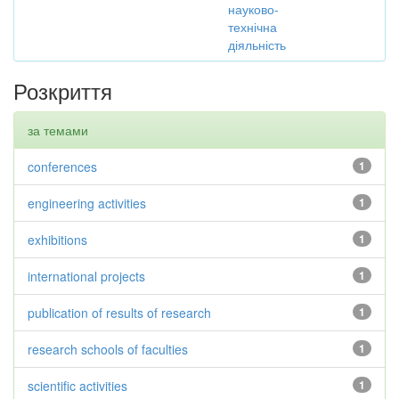
науково-
технічна
діяльність
Розкриття
за темами
conferences
1
engineering activities
1
exhibitions
1
international projects
1
publication of results of research
1
research schools of faculties
1
scientific activities
1