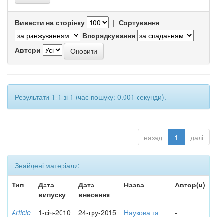
Вивести на сторінку
|
Сортування
Впорядкування
Автори
Результати 1-1 зі 1 (час пошуку: 0.001 секунди).
назад
1
далі
Знайдені матеріали:
Тип
Дата
Дата
Назва
Автор(и)
випуску
внесення
Article
1-січ-2010
24-гру-2015
Наукова та
-