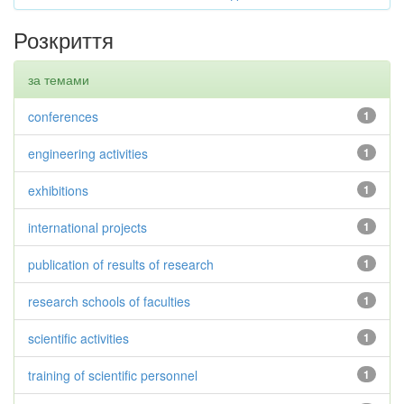
Розкриття
за темами
conferences
1
engineering activities
1
exhibitions
1
international projects
1
publication of results of research
1
research schools of faculties
1
scientific activities
1
training of scientific personnel
1