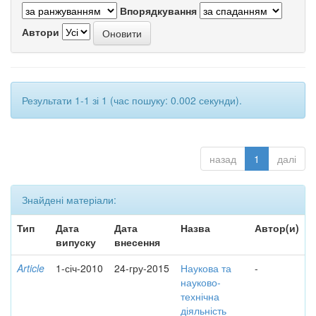
Впорядкування
Автори
Результати 1-1 зі 1 (час пошуку: 0.002 секунди).
назад
1
далі
Знайдені матеріали:
Тип
Дата
Дата
Назва
Автор(и)
випуску
внесення
Article
1-січ-2010
24-гру-2015
Наукова та
-
науково-
технічна
діяльність