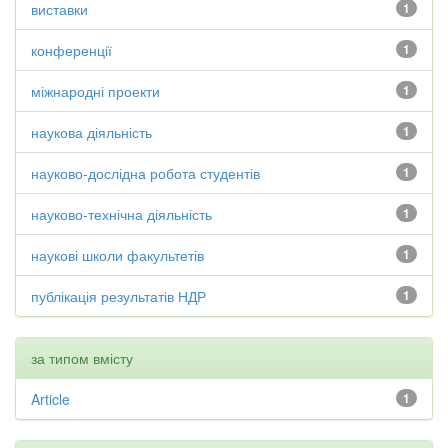
виставки
1
конференції
1
міжнародні проекти
1
наукова діяльність
1
науково-дослідна робота студентів
1
науково-технічна діяльність
1
наукові школи факультетів
1
публікація результатів НДР
1
за типом вмісту
Article
1