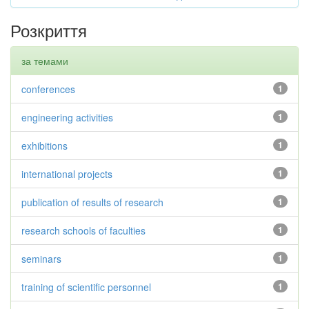
Розкриття
за темами
conferences
1
engineering activities
1
exhibitions
1
international projects
1
publication of results of research
1
research schools of faculties
1
seminars
1
training of scientific personnel
1