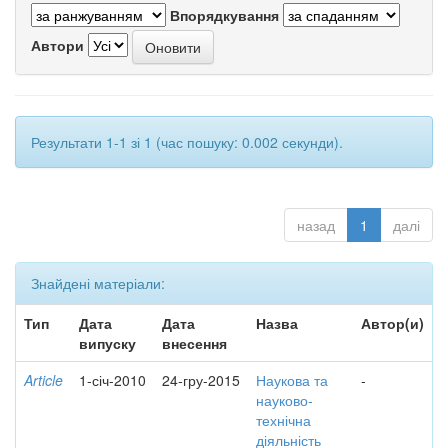
Впорядкування
Автори
Результати 1-1 зі 1 (час пошуку: 0.002 секунди).
назад
1
далі
Знайдені матеріали:
Тип
Дата
Дата
Назва
Автор(и)
випуску
внесення
Article
1-січ-2010
24-гру-2015
Наукова та
-
науково-
технічна
діяльність