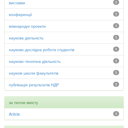
виставки
1
конференції
1
міжнародні проекти
1
наукова діяльність
1
науково-дослідна робота студентів
1
науково-технічна діяльність
1
наукові школи факультетів
1
публікація результатів НДР
1
за типом вмісту
Article
1