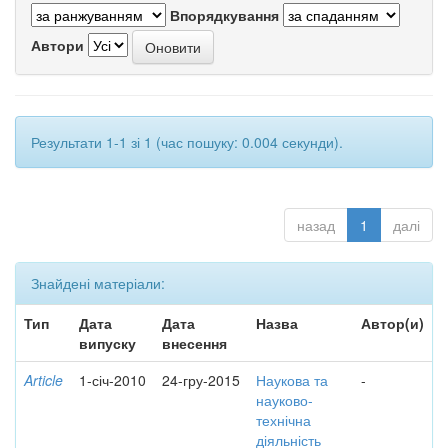
Впорядкування
Автори
Результати 1-1 зі 1 (час пошуку: 0.004 секунди).
назад
1
далі
Знайдені матеріали:
Тип
Дата
Дата
Назва
Автор(и)
випуску
внесення
Article
1-січ-2010
24-гру-2015
Наукова та
-
науково-
технічна
діяльність