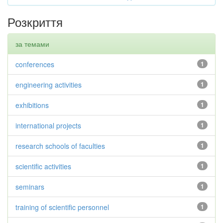
Розкриття
за темами
conferences
1
engineering activities
1
exhibitions
1
international projects
1
research schools of faculties
1
scientific activities
1
seminars
1
training of scientific personnel
1