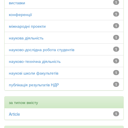
виставки
1
конференції
1
міжнародні проекти
1
наукова діяльність
1
науково-дослідна робота студентів
1
науково-технічна діяльність
1
наукові школи факультетів
1
публікація результатів НДР
1
за типом вмісту
Article
1