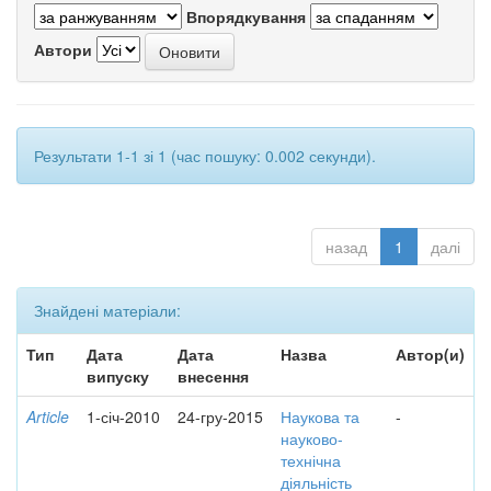
Впорядкування
Автори
Результати 1-1 зі 1 (час пошуку: 0.002 секунди).
назад
1
далі
Знайдені матеріали:
Тип
Дата
Дата
Назва
Автор(и)
випуску
внесення
Article
1-січ-2010
24-гру-2015
Наукова та
-
науково-
технічна
діяльність