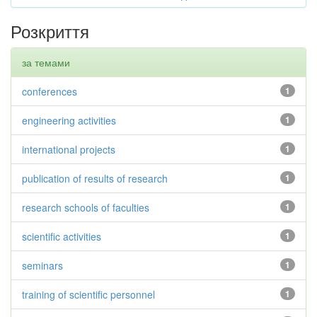
Розкриття
за темами
conferences
1
engineering activities
1
international projects
1
publication of results of research
1
research schools of faculties
1
scientific activities
1
seminars
1
training of scientific personnel
1