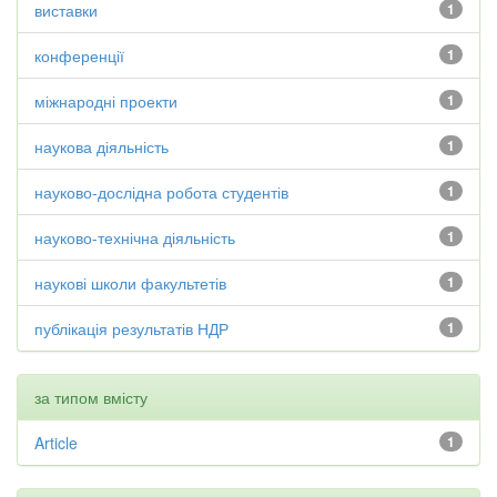
виставки
1
конференції
1
міжнародні проекти
1
наукова діяльність
1
науково-дослідна робота студентів
1
науково-технічна діяльність
1
наукові школи факультетів
1
публікація результатів НДР
1
за типом вмісту
Article
1