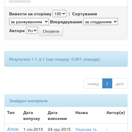
Вивести на сторінку
|
Сортування
Впорядкування
Автори
Результати 1-1 зі 1 (час пошуку: 0.001 секунди).
назад
1
далі
Знайдені матеріали:
Тип
Дата
Дата
Назва
Автор(и)
випуску
внесення
Article
1-січ-2010
24-гру-2015
Наукова та
-