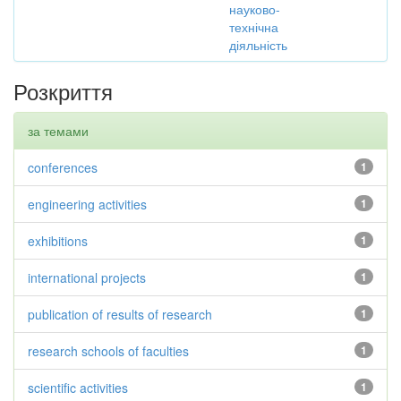
науково-
технічна
діяльність
Розкриття
за темами
conferences
1
engineering activities
1
exhibitions
1
international projects
1
publication of results of research
1
research schools of faculties
1
scientific activities
1