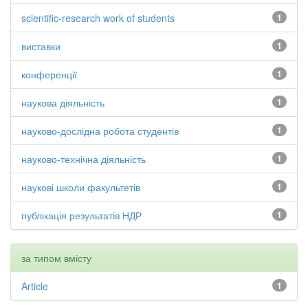
scientific-research work of students
1
виставки
1
конференції
1
наукова діяльність
1
науково-дослідна робота студентів
1
науково-технічна діяльність
1
наукові школи факультетів
1
публікація результатів НДР
1
за типом вмісту
Article
1