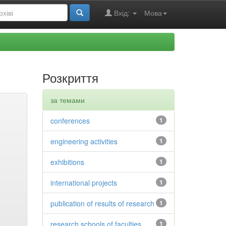
Вхід:
Мова
Розкриття
за темами
conferences
1
engineering activities
1
exhibitions
1
international projects
1
publication of results of research
1
research schools of faculties
1