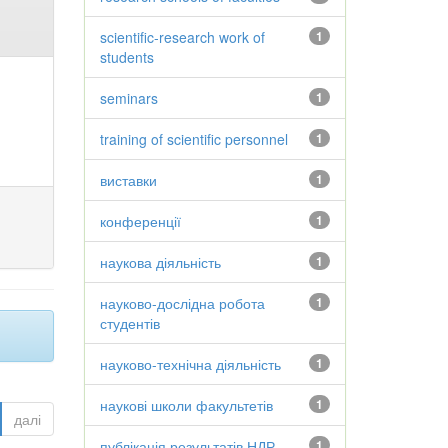
scientific-research work of
1
students
seminars
1
training of scientific personnel
1
виставки
1
конференції
1
наукова діяльність
1
науково-дослідна робота
1
студентів
науково-технічна діяльність
1
наукові школи факультетів
1
далі
публікація результатів НДР
1