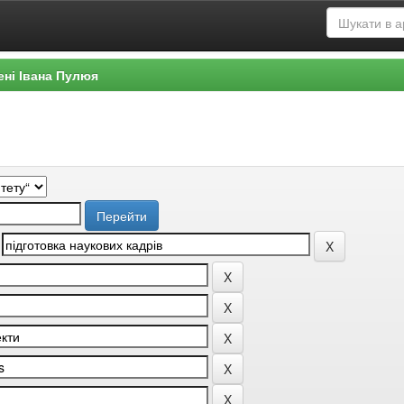
ені Івана Пулюя