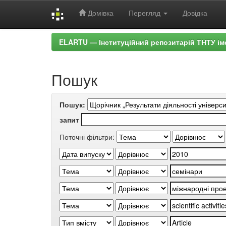
Домівка
Перегляд
Довідка
Skip
ELARTU — Інституційний репозитарій ТНТУ ім
navigation
Пошук
Пошук:
запит
Поточні фільтри: