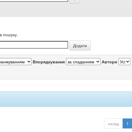
в пошуку.
Впорядкування
Автори
назад
1