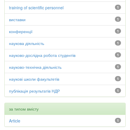
training of scientific personnel
1
виставки
1
конференції
1
наукова діяльність
1
науково-дослідна робота студентів
1
науково-технічна діяльність
1
наукові школи факультетів
1
публікація результатів НДР
1
за типом вмісту
Article
1