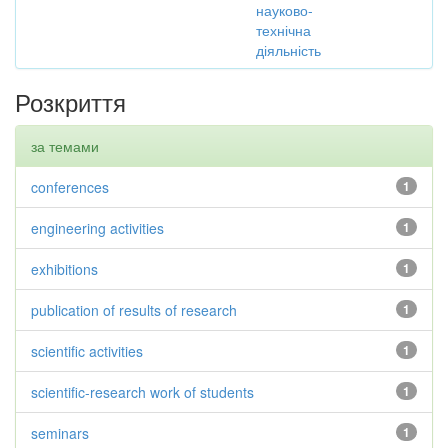
науково-
технічна
діяльність
Розкриття
за темами
conferences
1
engineering activities
1
exhibitions
1
publication of results of research
1
scientific activities
1
scientific-research work of students
1
seminars
1