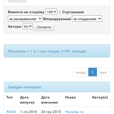
Вивести на сторінку
|
Сортування
Впорядкування
Автори
Результати 1-1 зі 1 (час пошуку: 0.001 секунди).
назад
1
далі
Знайдені матеріали:
Тип
Дата
Дата
Назва
Автор(и)
випуску
внесення
Article
1-січ-2010
24-гру-2015
Наукова та
-