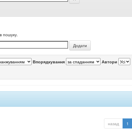
в пошуку.
Впорядкування
Автори
назад
1