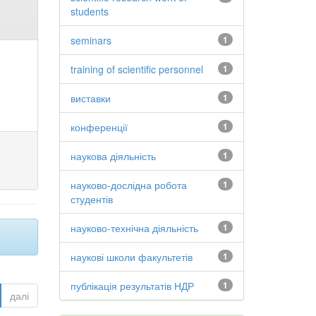
students
seminars
1
training of scientific personnel
1
виставки
1
конференції
1
наукова діяльність
1
науково-дослідна робота
1
студентів
науково-технічна діяльність
1
наукові школи факультетів
1
публікація результатів НДР
1
далі