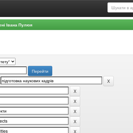
ені Івана Пулюя