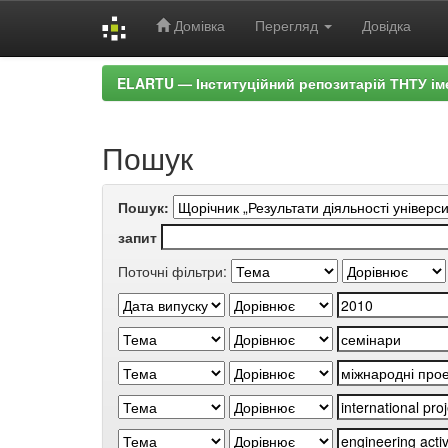
Домівка
Перегляд
Довідка
Skip
ELARTU — Інституційний репозитарій ТНТУ ім
navigation
Пошук
Пошук:
запит
Поточні фільтри: