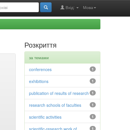
Вхід:
Мова
Розкриття
за темами
conferences
1
exhibitions
1
publication of results of research
1
research schools of faculties
1
scientific activities
1
scientific-research work of
1