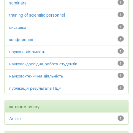
seminars
1
training of scientific personnel
1
виставки
1
конференції
1
наукова діяльність
1
науково-дослідна робота студентів
1
науково-технічна діяльність
1
публікація результатів НДР
1
за типом вмісту
Article
1