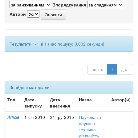
Впорядкування
Автори
Результати 1-1 зі 1 (час пошуку: 0.002 секунди).
назад
1
далі
Знайдені матеріали:
Тип
Дата
Дата
Назва
Автор(и)
випуску
внесення
Article
1-січ-2010
24-гру-2015
Наукова та
-
науково-
технічна
діяльність