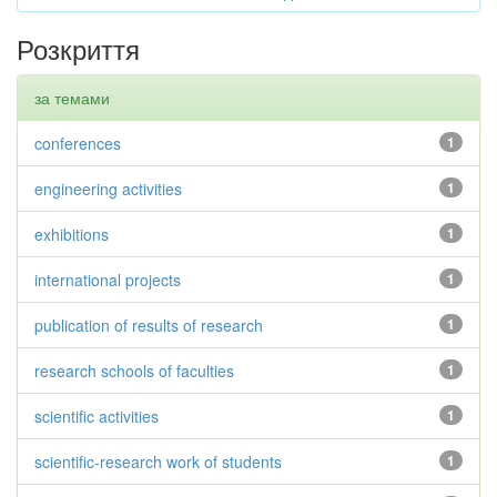
Розкриття
за темами
conferences
1
engineering activities
1
exhibitions
1
international projects
1
publication of results of research
1
research schools of faculties
1
scientific activities
1
scientific-research work of students
1