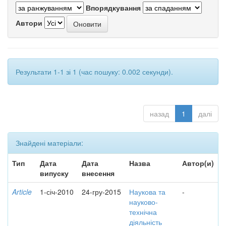
Впорядкування
Автори
Результати 1-1 зі 1 (час пошуку: 0.002 секунди).
назад
1
далі
Знайдені матеріали:
Тип
Дата
Дата
Назва
Автор(и)
випуску
внесення
Article
1-січ-2010
24-гру-2015
Наукова та
-
науково-
технічна
діяльність