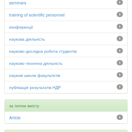
seminars
1
training of scientific personnel
1
конференції
1
наукова діяльність
1
науково-дослідна робота студентів
1
науково-технічна діяльність
1
наукові школи факультетів
1
публікація результатів НДР
1
за типом вмісту
Article
1