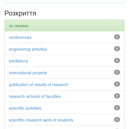
Розкриття
за темами
conferences
1
engineering activities
1
exhibitions
1
international projects
1
publication of results of research
1
research schools of faculties
1
scientific activities
1
scientific-research work of students
1